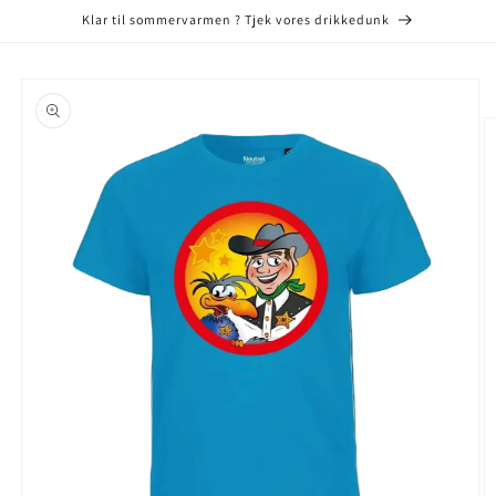
Gå til
Klar til sommervarmen ? Tjek vores drikkedunk
indhold
å til
roduktoplysninger