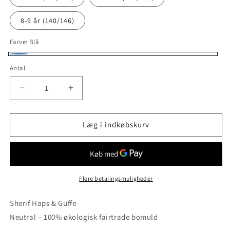
8-9 år (140/146)
Farve:
Blå
Blå
Antal
Antal
Reducer
Øg
antallet
antallet
for
for
T-
T-
Læg i indkøbskurv
shirt
shirt
til
til
børn
børn
(Blå)-
(Blå)-
Sherif
Sherif
Flere betalingsmuligheder
Haps
Haps
og
og
Sherif Haps & Guffe
Guffe
Guffe
Neutral – 100% økologisk fairtrade bomuld