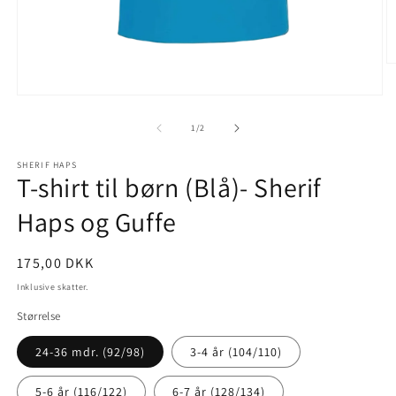
Å
m
2
Åbn
i
mediet
m
1
af
1
/
2
i
modus
SHERIF HAPS
T-shirt til børn (Blå)- Sherif
Haps og Guffe
Normalpris
175,00 DKK
Inklusive skatter.
Størrelse
24-36 mdr. (92/98)
3-4 år (104/110)
5-6 år (116/122)
6-7 år (128/134)